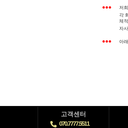
저희
각 
체적
자사
아래
고객센터
070.7777.5511