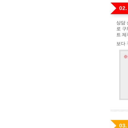
02
상담 
로 구
트 제
보다 
03